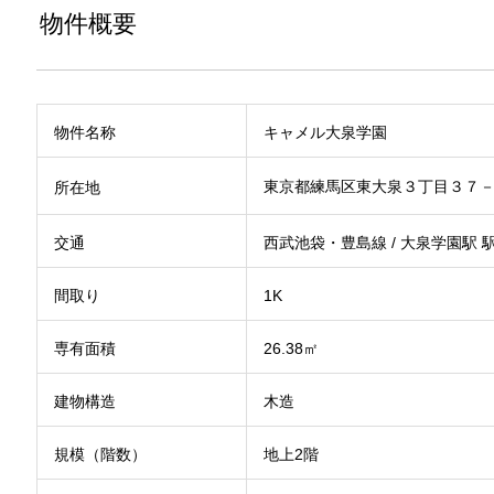
物件概要
物件名称
キャメル大泉学園
東京都練馬区東大泉３丁目３７
所在地
交通
西武池袋・豊島線 / 大泉学園駅 駅
間取り
1K
専有面積
26.38㎡
建物構造
木造
規模（階数）
地上2階