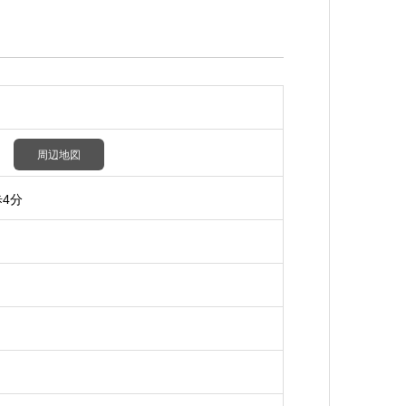
１２
周辺地図
歩4分