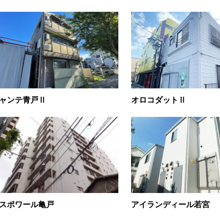
ャンテ青戸Ⅱ
オロコダットⅡ
スポワール亀戸
アイランディール若宮