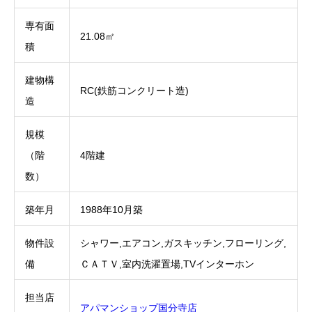
専有面
21.08㎡
積
建物構
RC(鉄筋コンクリート造)
造
規模
（階
4階建
数）
築年月
1988年10月築
物件設
シャワー,エアコン,ガスキッチン,フローリング,
備
ＣＡＴＶ,室内洗濯置場,TVインターホン
担当店
アパマンショップ国分寺店