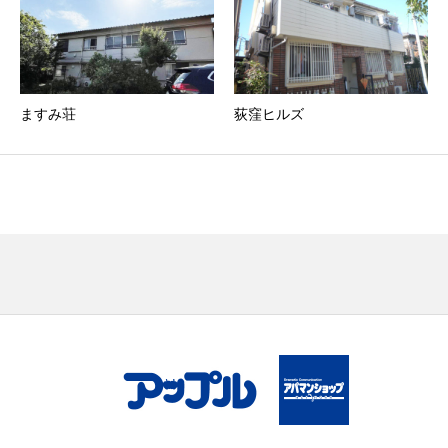
ますみ荘
荻窪ヒルズ