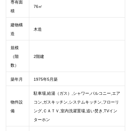
専有面
76㎡
積
建物構
木造
造
規模
（階
2階建
数）
築年月
1975年5月築
駐車場,給湯（ガス）,シャワー,バルコニー,エア
物件設
コン,ガスキッチン,システムキッチン,フローリ
備
ング,ＣＡＴＶ,室内洗濯置場,追い焚き,TVイン
ターホン