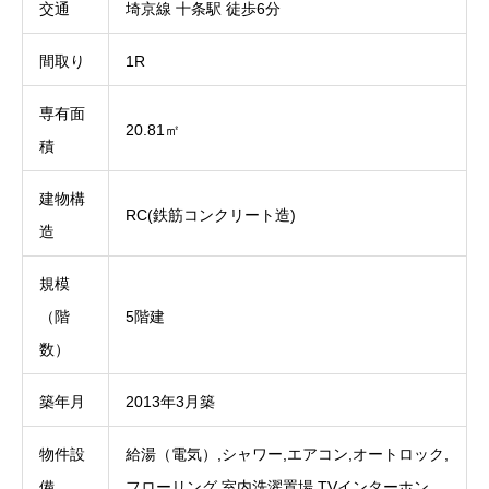
交通
埼京線 十条駅 徒歩6分
間取り
1R
専有面
20.81㎡
積
建物構
RC(鉄筋コンクリート造)
造
規模
（階
5階建
数）
築年月
2013年3月築
物件設
給湯（電気）,シャワー,エアコン,オートロック,
備
フローリング,室内洗濯置場,TVインターホン