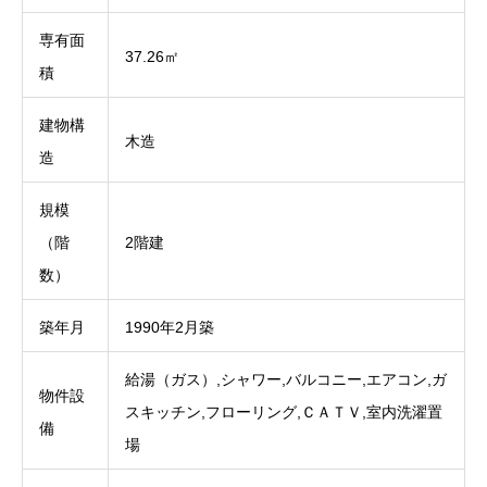
専有面
37.26㎡
積
建物構
木造
造
規模
（階
2階建
数）
築年月
1990年2月築
給湯（ガス）,シャワー,バルコニー,エアコン,ガ
物件設
スキッチン,フローリング,ＣＡＴＶ,室内洗濯置
備
場