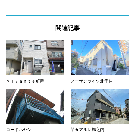
関連記事
Ｖｉｖａｎｔｅ町屋
ノーザンライツ北千住
コーポハヤシ
第五アルレ堀之内