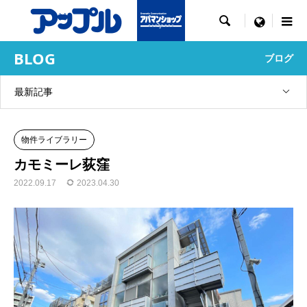

menu
BLOG
ブログ
最新記事
物件ライブラリー
カモミーレ荻窪
2022.09.17
2023.04.30