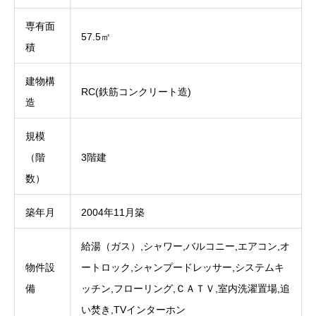
専有面
57.5㎡
積
建物構
RC(鉄筋コンクリート造)
造
規模
（階
3階建
数）
築年月
2004年11月築
給湯（ガス）,シャワー,バルコニー,エアコン,オ
物件設
ートロック,シャンプードレッサー,システムキ
備
ッチン,フローリング,ＣＡＴＶ,室内洗濯置場,追
い焚き,TVインターホン